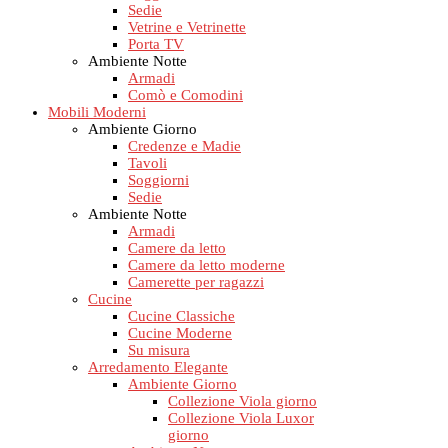
Sedie
Vetrine e Vetrinette
Porta TV
Ambiente Notte
Armadi
Comò e Comodini
Mobili Moderni
Ambiente Giorno
Credenze e Madie
Tavoli
Soggiorni
Sedie
Ambiente Notte
Armadi
Camere da letto
Camere da letto moderne
Camerette per ragazzi
Cucine
Cucine Classiche
Cucine Moderne
Su misura
Arredamento Elegante
Ambiente Giorno
Collezione Viola giorno
Collezione Viola Luxor
giorno