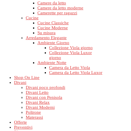
Camere da letto
Camere da letto moderne
Camerette per ragazzi
Cucine
Cucine Classiche
Cucine Moderne
Su misura
Arredamento Elegante
Ambiente Giorno
Collezione Viola giorno
Collezione Viola Luxor
giorno
Ambiente Notte
Camera da Letto Viola
Camera da Letto Viola Luxor
Shop On Line
Divani
Divani poco profondi
Divani Letto
Divani con Penisola
Divani Relax
Divani Moderni
Poltrone
Materassi
Offerte
Preventivi