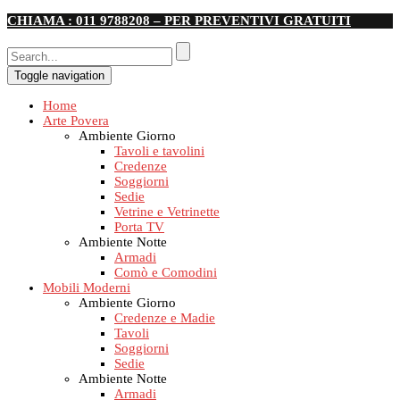
CHIAMA : 011 9788208 – PER PREVENTIVI GRATUITI
Toggle navigation
Home
Arte Povera
Ambiente Giorno
Tavoli e tavolini
Credenze
Soggiorni
Sedie
Vetrine e Vetrinette
Porta TV
Ambiente Notte
Armadi
Comò e Comodini
Mobili Moderni
Ambiente Giorno
Credenze e Madie
Tavoli
Soggiorni
Sedie
Ambiente Notte
Armadi