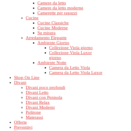
Camere da letto
Camere da letto moderne
Camerette per ragazzi
Cucine
Cucine Classiche
Cucine Moderne
Su misura
Arredamento Elegante
Ambiente Giorno
Collezione Viola giorno
Collezione Viola Luxor
giorno
Ambiente Notte
Camera da Letto Viola
Camera da Letto Viola Luxor
Shop On Line
Divani
Divani poco profondi
Divani Letto
Divani con Penisola
Divani Relax
Divani Moderni
Poltrone
Materassi
Offerte
Preventivi