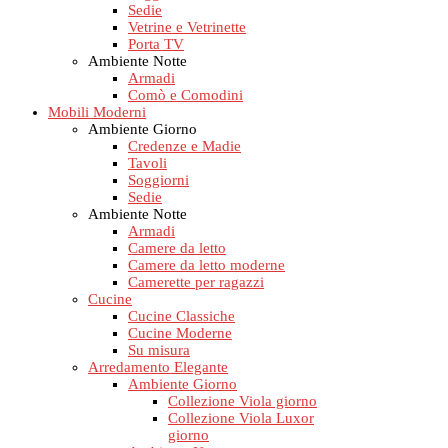
Sedie
Vetrine e Vetrinette
Porta TV
Ambiente Notte
Armadi
Comò e Comodini
Mobili Moderni
Ambiente Giorno
Credenze e Madie
Tavoli
Soggiorni
Sedie
Ambiente Notte
Armadi
Camere da letto
Camere da letto moderne
Camerette per ragazzi
Cucine
Cucine Classiche
Cucine Moderne
Su misura
Arredamento Elegante
Ambiente Giorno
Collezione Viola giorno
Collezione Viola Luxor
giorno