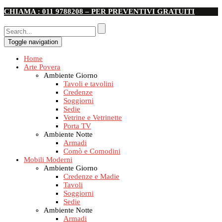
CHIAMA : 011 9788208 – PER PREVENTIVI GRATUITI
Toggle navigation
Home
Arte Povera
Ambiente Giorno
Tavoli e tavolini
Credenze
Soggiorni
Sedie
Vetrine e Vetrinette
Porta TV
Ambiente Notte
Armadi
Comò e Comodini
Mobili Moderni
Ambiente Giorno
Credenze e Madie
Tavoli
Soggiorni
Sedie
Ambiente Notte
Armadi