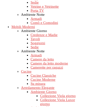
Sedie
Vetrine e Vetrinette
Porta TV
Ambiente Notte
Armadi
Comò e Comodini
Mobili Moderni
Ambiente Giorno
Credenze e Madie
Tavoli
Soggiorni
Sedie
Ambiente Notte
Armadi
Camere da letto
Camere da letto moderne
Camerette per ragazzi
Cucine
Cucine Classiche
Cucine Moderne
Su misura
Arredamento Elegante
Ambiente Giorno
Collezione Viola giorno
Collezione Viola Luxor
giorno