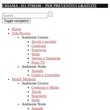
CHIAMA : 011 9788208 – PER PREVENTIVI GRATUITI
Toggle navigation
Home
Arte Povera
Ambiente Giorno
Tavoli e tavolini
Credenze
Soggiorni
Sedie
Vetrine e Vetrinette
Porta TV
Ambiente Notte
Armadi
Comò e Comodini
Mobili Moderni
Ambiente Giorno
Credenze e Madie
Tavoli
Soggiorni
Sedie
Ambiente Notte
Armadi