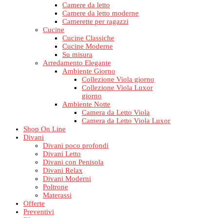
Camere da letto
Camere da letto moderne
Camerette per ragazzi
Cucine
Cucine Classiche
Cucine Moderne
Su misura
Arredamento Elegante
Ambiente Giorno
Collezione Viola giorno
Collezione Viola Luxor
giorno
Ambiente Notte
Camera da Letto Viola
Camera da Letto Viola Luxor
Shop On Line
Divani
Divani poco profondi
Divani Letto
Divani con Penisola
Divani Relax
Divani Moderni
Poltrone
Materassi
Offerte
Preventivi