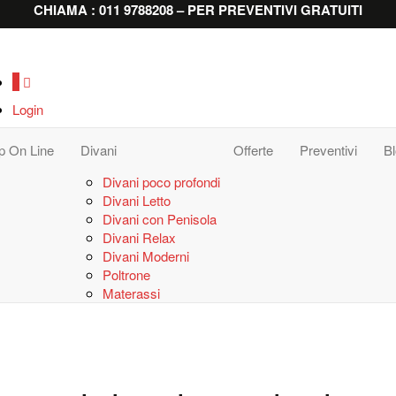
CHIAMA : 011 9788208 – PER PREVENTIVI GRATUITI
0
Login
p On Line
Divani
Offerte
Preventivi
B
Divani poco profondi
Divani Letto
Divani con Penisola
Divani Relax
Divani Moderni
Poltrone
Materassi