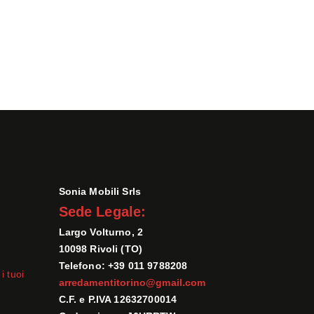
Sonia Mobili Srls
Sede Legale:
Largo Volturno, 2
10098 Rivoli (TO)
Telefono: +39 011 9788208
i tuoi
arredamentitorino@gmail.com
C.F. e P.IVA 12632700014