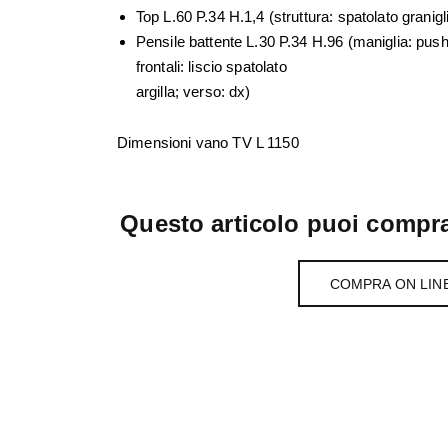
Top L.60 P.34 H.1,4 (struttura: spatolato granigl
Pensile battente L.30 P.34 H.96 (maniglia: push; 
frontali: liscio spatolato
argilla; verso: dx)
Dimensioni vano TV L 1150
Questo articolo puoi compra
COMPRA ON LIN