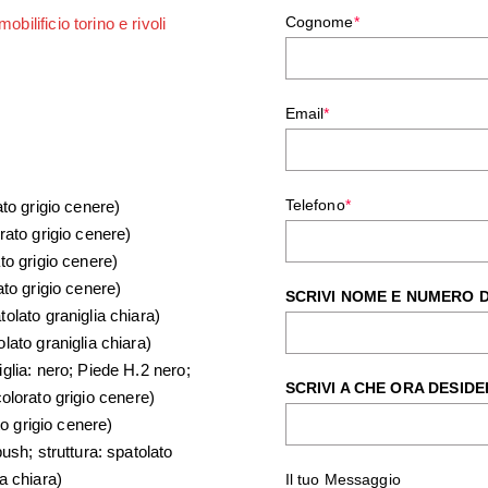
Cognome
*
Email
*
Telefono
*
to grigio cenere)
rato grigio cenere)
to grigio cenere)
to grigio cenere)
SCRIVI NOME E NUMERO 
olato graniglia chiara)
ato graniglia chiara)
glia: nero; Piede H.2 nero;
SCRIVI A CHE ORA DESIDE
 colorato grigio cenere)
to grigio cenere)
ush; struttura: spatolato
ia chiara)
Il tuo Messaggio