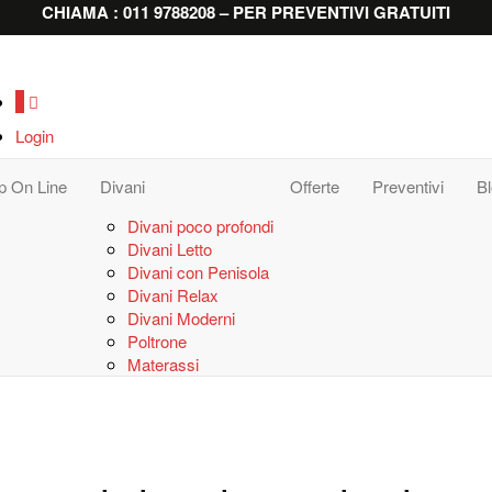
CHIAMA : 011 9788208 – PER PREVENTIVI GRATUITI
0
Login
p On Line
Divani
Offerte
Preventivi
B
Divani poco profondi
Divani Letto
Divani con Penisola
Divani Relax
Divani Moderni
Poltrone
Materassi