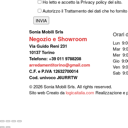
Ho letto e accetto la Privacy policy del sito.
Autorizzo il Trattamento dei dati che ho fornito
Sonia Mobili Srls
Orari 
Negozio e Showroom
Lun 9:0
Via Guido Reni 231
Mar 9:0
10137 Torino
Mer 9:0
Telefono: +39 011 9788208
Gio 9:0
arredamentitorino@gmail.com
Ven 9:0
C.F. e P.IVA 12632700014
Sab 9:0
Cod. univoco J6URRTW
© 2026 Sonia Mobili Srls. All rights reserved.
Sito web Creato da
logicaitalia.com
Realizzazione e p