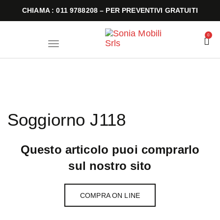
CHIAMA : 011 9788208 – PER PREVENTIVI GRATUITI
0
T
o
g
g
l
e
n
a
v
i
Soggiorno J118
g
a
t
i
o
Questo articolo puoi comprarlo
n
sul nostro sito
COMPRA ON LINE