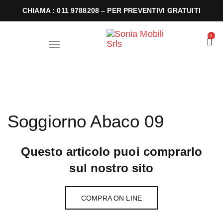
CHIAMA : 011 9788208 – PER PREVENTIVI GRATUITI
0
T
o
g
g
l
e
n
a
v
i
Soggiorno Abaco 09
g
a
t
i
o
Questo articolo puoi comprarlo
n
sul nostro sito
COMPRA ON LINE