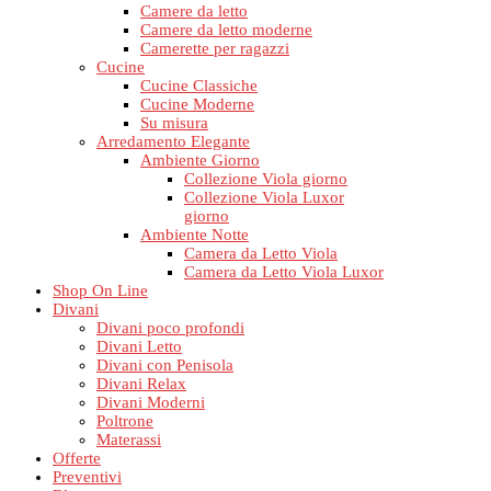
Camere da letto
Camere da letto moderne
Camerette per ragazzi
Cucine
Cucine Classiche
Cucine Moderne
Su misura
Arredamento Elegante
Ambiente Giorno
Collezione Viola giorno
Collezione Viola Luxor
giorno
Ambiente Notte
Camera da Letto Viola
Camera da Letto Viola Luxor
Shop On Line
Divani
Divani poco profondi
Divani Letto
Divani con Penisola
Divani Relax
Divani Moderni
Poltrone
Materassi
Offerte
Preventivi