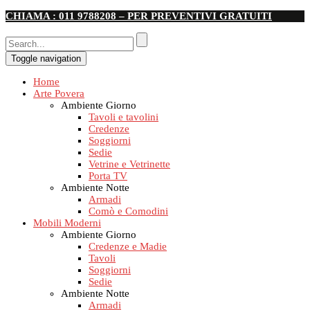
CHIAMA : 011 9788208 – PER PREVENTIVI GRATUITI
Toggle navigation
Home
Arte Povera
Ambiente Giorno
Tavoli e tavolini
Credenze
Soggiorni
Sedie
Vetrine e Vetrinette
Porta TV
Ambiente Notte
Armadi
Comò e Comodini
Mobili Moderni
Ambiente Giorno
Credenze e Madie
Tavoli
Soggiorni
Sedie
Ambiente Notte
Armadi