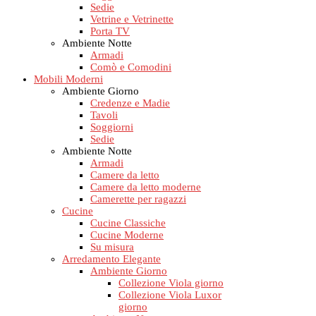
Sedie
Vetrine e Vetrinette
Porta TV
Ambiente Notte
Armadi
Comò e Comodini
Mobili Moderni
Ambiente Giorno
Credenze e Madie
Tavoli
Soggiorni
Sedie
Ambiente Notte
Armadi
Camere da letto
Camere da letto moderne
Camerette per ragazzi
Cucine
Cucine Classiche
Cucine Moderne
Su misura
Arredamento Elegante
Ambiente Giorno
Collezione Viola giorno
Collezione Viola Luxor
giorno