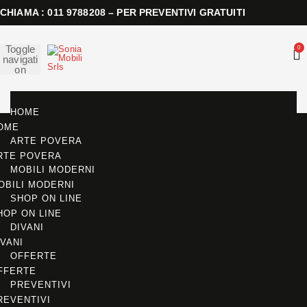
CHIAMA : 011 9788208 – PER PREVENTIVI GRATUITI
Toggle
0
navigati
on
HOME
OME
ARTE POVERA
RTE POVERA
MOBILI MODERNI
OBILI MODERNI
SHOP ON LINE
HOP ON LINE
DIVANI
IVANI
OFFERTE
FFERTE
PREVENTIVI
REVENTIVI