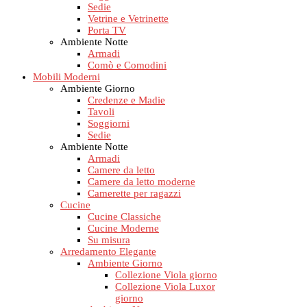
Sedie
Vetrine e Vetrinette
Porta TV
Ambiente Notte
Armadi
Comò e Comodini
Mobili Moderni
Ambiente Giorno
Credenze e Madie
Tavoli
Soggiorni
Sedie
Ambiente Notte
Armadi
Camere da letto
Camere da letto moderne
Camerette per ragazzi
Cucine
Cucine Classiche
Cucine Moderne
Su misura
Arredamento Elegante
Ambiente Giorno
Collezione Viola giorno
Collezione Viola Luxor
giorno