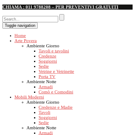
CHIAMA : 011 9788208 – PER PREVENTIVI GRATUITI
Toggle navigation
Home
Arte Povera
Ambiente Giorno
Tavoli e tavolini
Credenze
Soggiorni
Sedie
Vetrine e Vetrinette
Porta TV
Ambiente Notte
Armadi
Comò e Comodini
Mobili Moderni
Ambiente Giorno
Credenze e Madie
Tavoli
Soggiorni
Sedie
Ambiente Notte
Armadi