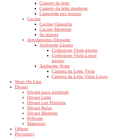
Camere da letto
Camere da letto moderne
Camerette per ragazzi
Cucine
Cucine Classiche
Cucine Moderne
Su misura
Arredamento Elegante
Ambiente Giorno
Collezione Viola giorno
Collezione Viola Luxor
giorno
Ambiente Notte
Camera da Letto Viola
Camera da Letto Viola Luxor
Shop On Line
Divani
Divani poco profondi
Divani Letto
Divani con Penisola
Divani Relax
Divani Moderni
Poltrone
Materassi
Offerte
Preventivi