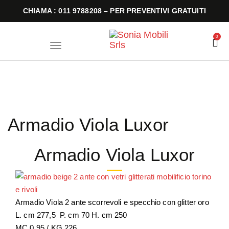
CHIAMA : 011 9788208 – PER PREVENTIVI GRATUITI
0
T
o
g
g
l
e
n
a
v
i
Armadio Viola Luxor
g
a
t
i
Armadio Viola Luxor
o
n
Armadio Viola 2 ante scorrevoli e specchio con glitter oro
L. cm 277,5 P. cm 70 H. cm 250
MC 0,95 / KG 226