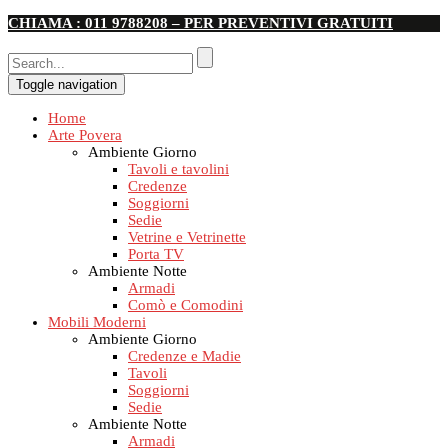
CHIAMA : 011 9788208 – PER PREVENTIVI GRATUITI
Toggle navigation
Home
Arte Povera
Ambiente Giorno
Tavoli e tavolini
Credenze
Soggiorni
Sedie
Vetrine e Vetrinette
Porta TV
Ambiente Notte
Armadi
Comò e Comodini
Mobili Moderni
Ambiente Giorno
Credenze e Madie
Tavoli
Soggiorni
Sedie
Ambiente Notte
Armadi