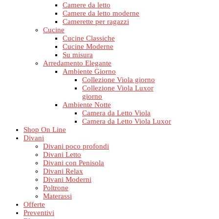
Camere da letto
Camere da letto moderne
Camerette per ragazzi
Cucine
Cucine Classiche
Cucine Moderne
Su misura
Arredamento Elegante
Ambiente Giorno
Collezione Viola giorno
Collezione Viola Luxor
giorno
Ambiente Notte
Camera da Letto Viola
Camera da Letto Viola Luxor
Shop On Line
Divani
Divani poco profondi
Divani Letto
Divani con Penisola
Divani Relax
Divani Moderni
Poltrone
Materassi
Offerte
Preventivi