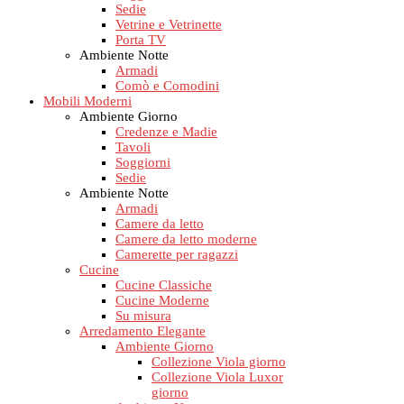
Sedie
Vetrine e Vetrinette
Porta TV
Ambiente Notte
Armadi
Comò e Comodini
Mobili Moderni
Ambiente Giorno
Credenze e Madie
Tavoli
Soggiorni
Sedie
Ambiente Notte
Armadi
Camere da letto
Camere da letto moderne
Camerette per ragazzi
Cucine
Cucine Classiche
Cucine Moderne
Su misura
Arredamento Elegante
Ambiente Giorno
Collezione Viola giorno
Collezione Viola Luxor
giorno