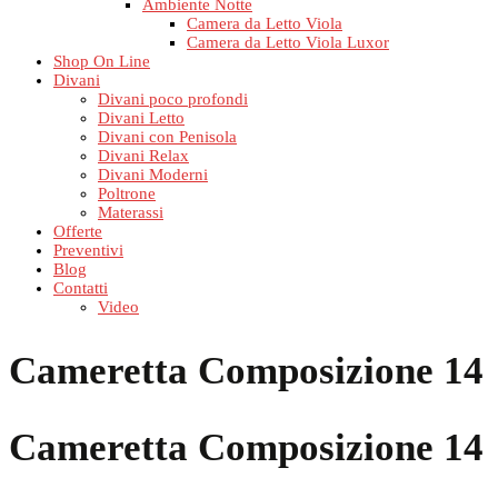
Ambiente Notte
Camera da Letto Viola
Camera da Letto Viola Luxor
Shop On Line
Divani
Divani poco profondi
Divani Letto
Divani con Penisola
Divani Relax
Divani Moderni
Poltrone
Materassi
Offerte
Preventivi
Blog
Contatti
Video
Cameretta Composizione 14
Cameretta Composizione 14