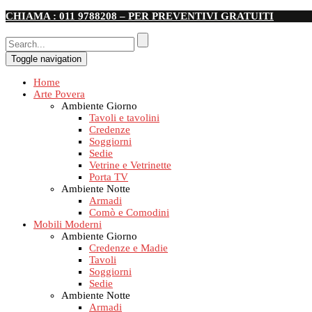
CHIAMA : 011 9788208 – PER PREVENTIVI GRATUITI
Toggle navigation
Home
Arte Povera
Ambiente Giorno
Tavoli e tavolini
Credenze
Soggiorni
Sedie
Vetrine e Vetrinette
Porta TV
Ambiente Notte
Armadi
Comò e Comodini
Mobili Moderni
Ambiente Giorno
Credenze e Madie
Tavoli
Soggiorni
Sedie
Ambiente Notte
Armadi