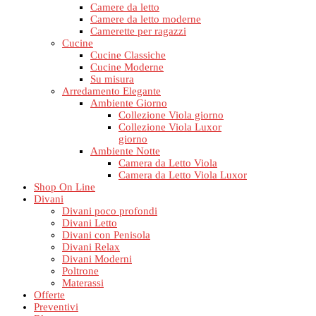
Camere da letto
Camere da letto moderne
Camerette per ragazzi
Cucine
Cucine Classiche
Cucine Moderne
Su misura
Arredamento Elegante
Ambiente Giorno
Collezione Viola giorno
Collezione Viola Luxor
giorno
Ambiente Notte
Camera da Letto Viola
Camera da Letto Viola Luxor
Shop On Line
Divani
Divani poco profondi
Divani Letto
Divani con Penisola
Divani Relax
Divani Moderni
Poltrone
Materassi
Offerte
Preventivi