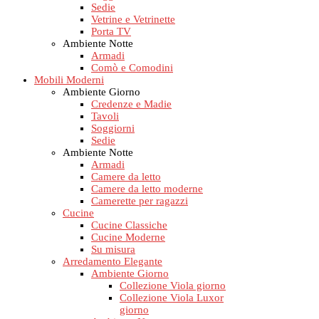
Sedie
Vetrine e Vetrinette
Porta TV
Ambiente Notte
Armadi
Comò e Comodini
Mobili Moderni
Ambiente Giorno
Credenze e Madie
Tavoli
Soggiorni
Sedie
Ambiente Notte
Armadi
Camere da letto
Camere da letto moderne
Camerette per ragazzi
Cucine
Cucine Classiche
Cucine Moderne
Su misura
Arredamento Elegante
Ambiente Giorno
Collezione Viola giorno
Collezione Viola Luxor
giorno