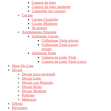
Camere da letto
Camere da letto moderne
Camerette per ragazzi
Cucine
Cucine Classiche
Cucine Moderne
Su misura
Arredamento Elegante
Ambiente Giorno
Collezione Viola giorno
Collezione Viola Luxor
giorno
Ambiente Notte
Camera da Letto Viola
Camera da Letto Viola Luxor
Shop On Line
Divani
Divani poco profondi
Divani Letto
Divani con Penisola
Divani Relax
Divani Moderni
Poltrone
Materassi
Offerte
Preventivi