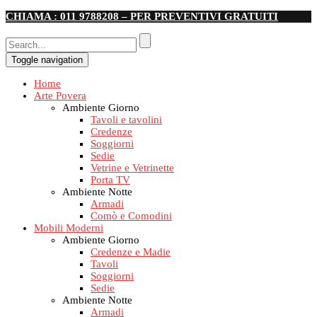
CHIAMA : 011 9788208 – PER PREVENTIVI GRATUITI
Toggle navigation
Home
Arte Povera
Ambiente Giorno
Tavoli e tavolini
Credenze
Soggiorni
Sedie
Vetrine e Vetrinette
Porta TV
Ambiente Notte
Armadi
Comò e Comodini
Mobili Moderni
Ambiente Giorno
Credenze e Madie
Tavoli
Soggiorni
Sedie
Ambiente Notte
Armadi