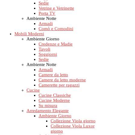
Sedie
Vetrine e Vetrinette
Porta TV
Ambiente Notte
Armadi
Comò e Comodini
Mobili Moderni
Ambiente Giorno
Credenze e Madie
Tavoli
Soggiorni
Sedie
Ambiente Notte
Armadi
Camere da letto
Camere da letto moderne
Camerette per ragazzi
Cucine
Cucine Classiche
Cucine Moderne
Su misura
Arredamento Elegante
Ambiente Giorno
Collezione Viola giorno
Collezione Viola Luxor
giorno