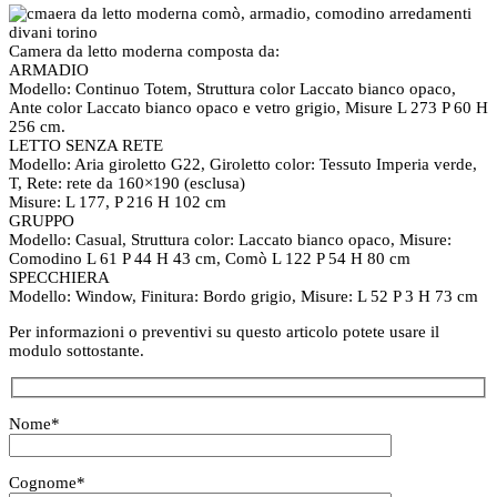
Camera da letto moderna composta da:
ARMADIO
Modello: Continuo Totem, Struttura color Laccato bianco opaco,
Ante color Laccato bianco opaco e vetro grigio, Misure L 273 P 60 H
256 cm.
LETTO SENZA RETE
Modello: Aria giroletto G22, Giroletto color: Tessuto Imperia verde,
T, Rete: rete da 160×190 (esclusa)
Misure: L 177, P 216 H 102 cm
GRUPPO
Modello: Casual, Struttura color: Laccato bianco opaco, Misure:
Comodino L 61 P 44 H 43 cm, Comò L 122 P 54 H 80 cm
SPECCHIERA
Modello: Window, Finitura: Bordo grigio, Misure: L 52 P 3 H 73 cm
Per informazioni o preventivi su questo articolo potete usare il
modulo sottostante.
Nome
*
Cognome
*