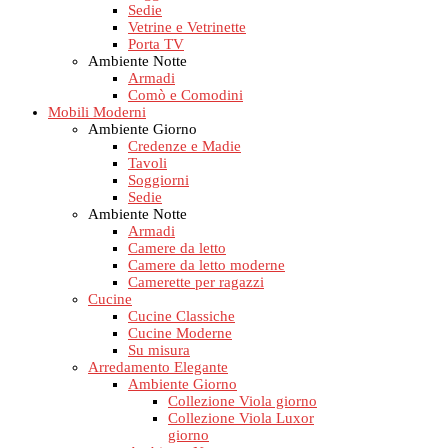
Sedie
Vetrine e Vetrinette
Porta TV
Ambiente Notte
Armadi
Comò e Comodini
Mobili Moderni
Ambiente Giorno
Credenze e Madie
Tavoli
Soggiorni
Sedie
Ambiente Notte
Armadi
Camere da letto
Camere da letto moderne
Camerette per ragazzi
Cucine
Cucine Classiche
Cucine Moderne
Su misura
Arredamento Elegante
Ambiente Giorno
Collezione Viola giorno
Collezione Viola Luxor
giorno