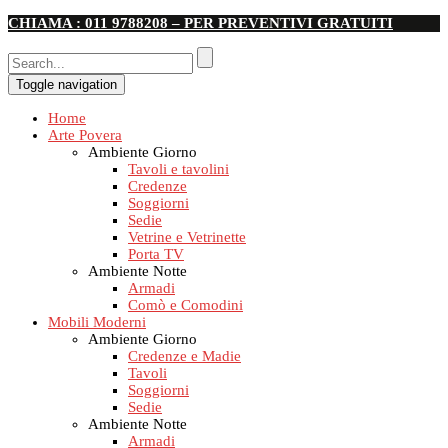
CHIAMA : 011 9788208 – PER PREVENTIVI GRATUITI
Toggle navigation
Home
Arte Povera
Ambiente Giorno
Tavoli e tavolini
Credenze
Soggiorni
Sedie
Vetrine e Vetrinette
Porta TV
Ambiente Notte
Armadi
Comò e Comodini
Mobili Moderni
Ambiente Giorno
Credenze e Madie
Tavoli
Soggiorni
Sedie
Ambiente Notte
Armadi