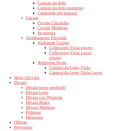
Camere da letto
Camere da letto moderne
Camerette per ragazzi
Cucine
Cucine Classiche
Cucine Moderne
Su misura
Arredamento Elegante
Ambiente Giorno
Collezione Viola giorno
Collezione Viola Luxor
giorno
Ambiente Notte
Camera da Letto Viola
Camera da Letto Viola Luxor
Shop On Line
Divani
Divani poco profondi
Divani Letto
Divani con Penisola
Divani Relax
Divani Moderni
Poltrone
Materassi
Offerte
Preventivi